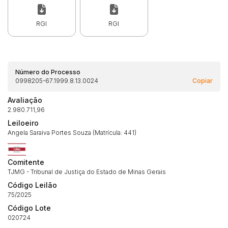
RGI
RGI
Número do Processo
0998205-67.1999.8.13.0024
Copiar
Avaliação
2.980.711,96
Leiloeiro
Angela Saraiva Portes Souza (Matrícula: 441)
Comitente
TJMG - Tribunal de Justiça do Estado de Minas Gerais
Código Leilão
75/2025
Código Lote
020724