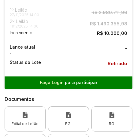
1º Leilão
R$ 2.980.711,96
27/11/2025 14:00
2º Leilão
R$ 1.490.355,98
11/12/2025 14:00
Incremento
R$ 10.000,00
Lance atual
-
-
Status do Lote
Retirado
Faça Login
para participar
Documentos
Edital de Leilão
RGI
RGI