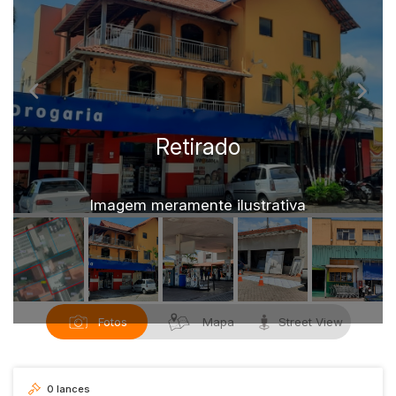
Caminhão
Carro
Carros
Moto
Motocicleta
Ônibus
Imagem meramente ilustrativa
Fotos
Mapa
Street View
0
lances