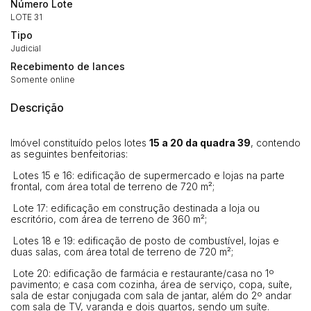
Número Lote
LOTE 31
Habilite-se para efetuar lances ou
Tipo
Histórico de Propostas
propostas
Judicial
Envie sua Proposta
Recebimento de lances
(Art. 895, CPC)
Data
Usuário
Valor
Somente online
14/04/2025 18:43:11
TIAGOFELIPE
R$ 1,00
Descrição
Clique aqui para fazer login
14/04/2025 18:43:11
TIAGOFELIPE
R$ 1,00
14/04/2025 18:43:11
TIAGOFELIPE
R$ 1,00
Imóvel constituído pelos lotes
15 a 20 da quadra 39
, contendo
as seguintes benfeitorias:
Lotes 15 e 16: edificação de supermercado e lojas na parte
frontal, com área total de terreno de 720 m²;
Lote 17: edificação em construção destinada a loja ou
escritório, com área de terreno de 360 m²;
Lotes 18 e 19: edificação de posto de combustível, lojas e
duas salas, com área total de terreno de 720 m²;
Lote 20: edificação de farmácia e restaurante/casa no 1º
pavimento; e casa com cozinha, área de serviço, copa, suíte,
sala de estar conjugada com sala de jantar, além do 2º andar
com sala de TV, varanda e dois quartos, sendo um suíte.