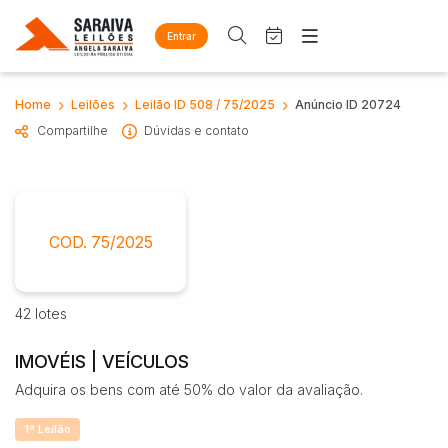
Entrar
Criar conta
Entrar
Site
Home
Leilões
Leilão ID 508 / 75/2025
Anúncio ID 20724
Busca por palavra-chave
Home
Compartilhe
Dúvidas e contato
Agenda
Quem Somos
Quem Somos
Eventos
Categoria
Subcategoria
Contato
Fale Conosco
Busca por categoria
COD. 75/2025
Estados
Cidade
Diversos
Arma/Segurança
42 lotes
Combustível
Bairro
Comitente
Mobiliário
IMOVÉIS | VEÍCULOS
Eletros/eletrônicos
Adquira os bens com até 50% do valor da avaliação.
Judiciais
Extrajudiciais
Eletrodoméstico
Faixa de valor
Equipamentos
1ª Leilão
R$
R$
até