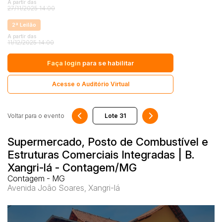
Industrial
A partir das
27/11/2025 14:00
Imóveis
2ª Leilão
Apartamento
Pesquisar
A partir das
11/12/2025 14:00
Apartamentos
Casa
Faça login
para se habilitar
Comercial
Acesse o Auditório Virtual
Imóvel
Lote
Voltar para o evento
Lote/Terreno
Rural
Supermercado, Posto de Combustível e
Sala
Estruturas Comerciais Integradas | B.
Salas
Xangri-lá - Contagem/MG
Contagem - MG
Vaga de Garagem
Avenida João Soares, Xangri-lá
Materiais
Bens diversos
Veículos