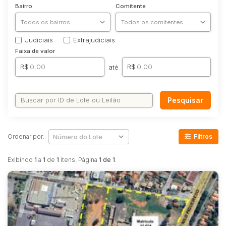
Industrial
Bairro
Comitente
Imóveis
Apartamento
Judiciais
Extrajudiciais
Apartamentos
Faixa de valor
Casa
R$
R$
até
Comercial
Imóvel
Pesquisar
Lote
Lote/Terreno
Rural
Ordenar por:
Filtros
Sala
Exibindo
1
a
1
de
1
itens. Página
1 de 1
.
Salas
Vaga de Garagem
Materiais
Bens diversos
Veículos