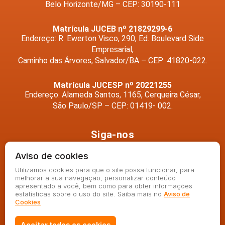
Belo Horizonte/MG – CEP: 30190-111
Matrícula JUCEB nº 21829299-6
Endereço: R. Ewerton Visco, 290, Ed. Boulevard Side
Empresarial,
Caminho das Árvores, Salvador/BA – CEP: 41820-022.
Matrícula JUCESP nº 20221255
Endereço: Alameda Santos, 1165, Cerqueira César,
São Paulo/SP – CEP: 01419- 002.
Siga-nos
Aviso de cookies
Utilizamos cookies para que o site possa funcionar, para
melhorar a sua navegação, personalizar conteúdo
apresentado a você, bem como para obter informações
estatísticas sobre o uso do site. Saiba mais no
Aviso de
Cookies
Aceitar todos os cookies