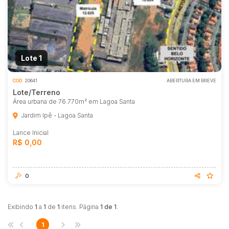
Caminhão
Carro
Carros
Moto
Lote 1
Motocicleta
COD.
20641
ABERTURA EM BREVE
Ônibus
Lote/Terreno
Área urbana de 76.770m² em Lagoa Santa
Jardim Ipê - Lagoa Santa
Lance Inicial
R$ 0,00
0
Exibindo
1
a
1
de
1
itens. Página
1 de 1
.
1