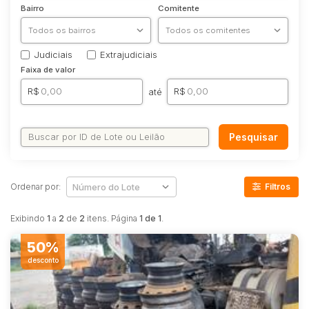
Industrial
Bairro
Comitente
Imóveis
Apartamento
Judiciais
Extrajudiciais
Apartamentos
Faixa de valor
Casa
R$
R$
até
Comercial
Imóvel
Pesquisar
Lote
Lote/Terreno
Rural
Ordenar por:
Filtros
Sala
Exibindo
1
a
2
de
2
itens. Página
1 de 1
.
Salas
50%
Vaga de Garagem
desconto
Materiais
Bens diversos
Veículos