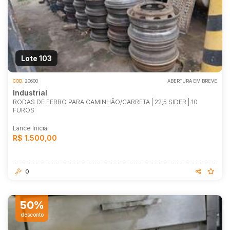
Caminhão
Carro
Carros
Moto
Lote 103
Motocicleta
COD.
20600
ABERTURA EM BREVE
Ônibus
Industrial
RODAS DE FERRO PARA CAMINHÃO/CARRETA | 22,5 SIDER | 10
FUROS
Lance Inicial
R$ 1.500,00
0
50%
desconto