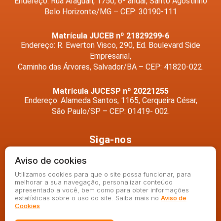
Endereço: Rua Araguari, 1750, 6º andar, Santo Agostinho
Belo Horizonte/MG – CEP: 30190-111
Matrícula JUCEB nº 21829299-6
Endereço: R. Ewerton Visco, 290, Ed. Boulevard Side
Empresarial,
Caminho das Árvores, Salvador/BA – CEP: 41820-022.
Matrícula JUCESP nº 20221255
Endereço: Alameda Santos, 1165, Cerqueira César,
São Paulo/SP – CEP: 01419- 002.
Siga-nos
Aviso de cookies
Utilizamos cookies para que o site possa funcionar, para
melhorar a sua navegação, personalizar conteúdo
apresentado a você, bem como para obter informações
estatísticas sobre o uso do site. Saiba mais no
Aviso de
Cookies