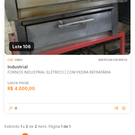
Lote 106
COD.
20602
ABERTURA EM BREVE
Industrial
FORNOS INDUSTRIAL ELÉTRICO | COM PEDRA REFRATÁRIA
Lance Inicial
R$ 4.000,00
0
Exibindo
1
a
2
de
2
itens. Página
1 de 1
.