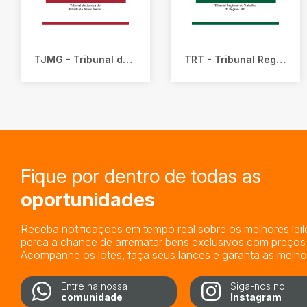
TJMG - Tribunal de Justiça do Estado de Minas Gerais
TRT - Tribunal Regional do Trabalho 3a Região - Minas Gerais
Fique por dentro de todas as
oportunidades
Receba notificações em tempo real sobre os melhores lei
perca a chance de arrematar bens exclusivos com preços i
Acompanhe os lotes, faça seus lances e garanta as melhor
Entre na nossa
Siga-nos no
comunidade
Instagram