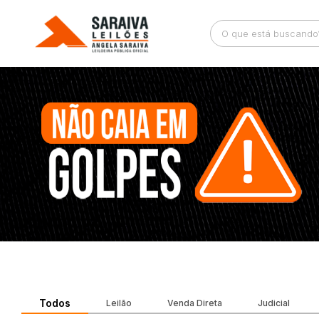
Busca por palavra-chave
Categoria
Bairro
Comitente
Todos
Leilão
Venda Direta
Judicial