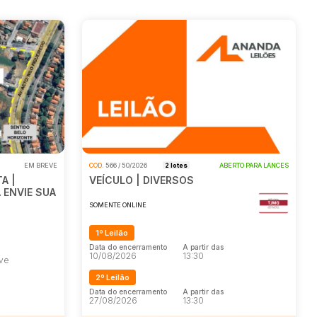
EM BREVE
COD.
566 / 50/2026
2 lotes
ABERTO PARA LANCES
A |
VEÍCULO | DIVERSOS
 ENVIE SUA
SOMENTE ONLINE
1º Leilão
Data do encerramento
A partir das
10/08/2026
13:30
eve
2º Leilão
Data do encerramento
A partir das
27/08/2026
13:30