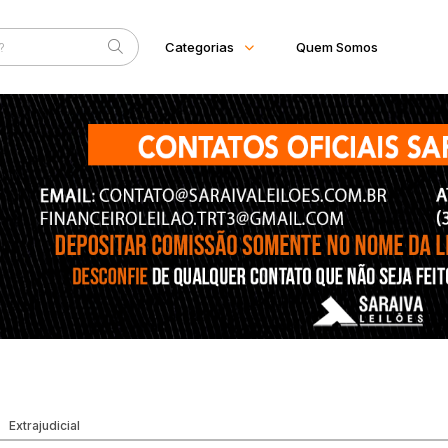
Categorias
Quem Somos
Diversos
Home
Subcategoria
Esta
Arma/Segurança
Eventos
Combustível
Mobiliário
Fale Conosco
Eletros/eletrônicos
Faixa
Eletrodoméstico
Judiciais
Extrajudiciais
R$
Equipamentos
Industrial
Imóveis
Apartamento
Apartamentos
Casa
Comercial
Imóvel
Lote
Lote/Terreno
Extrajudicial
Rural