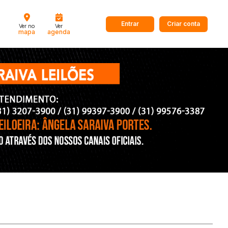
Entrar
Criar conta
Ver no
Ver
mapa
agenda
dos
Cidade
 de valor
até
R$
Pesquisar