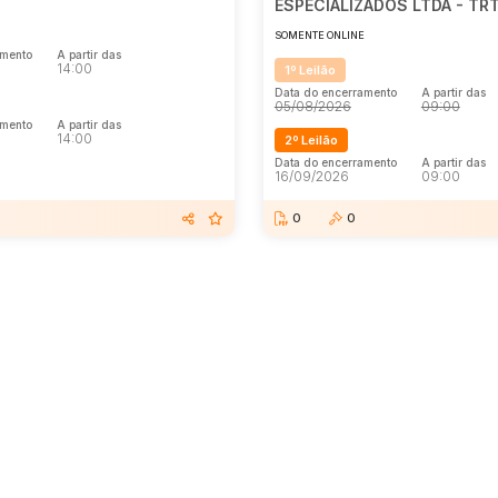
ESPECIALIZADOS LTDA - TR
SOMENTE ONLINE
amento
A partir das
14:00
1º Leilão
Data do encerramento
A partir das
05/08/2026
09:00
amento
A partir das
14:00
2º Leilão
Data do encerramento
A partir das
16/09/2026
09:00
0
0