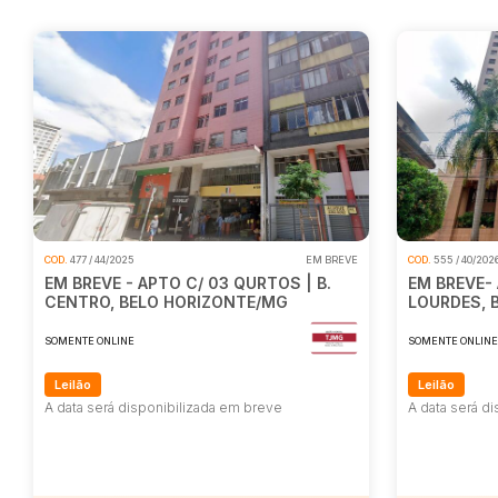
COD.
477 / 44/2025
EM BREVE
COD.
555 / 40/202
EM BREVE - APTO C/ 03 QURTOS | B.
EM BREVE- 
CENTRO, BELO HORIZONTE/MG
LOURDES, 
SOMENTE ONLINE
SOMENTE ONLIN
Leilão
Leilão
A data será disponibilizada em breve
A data será d