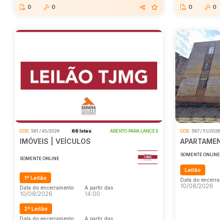
0
0
0
0
COD.
561 / 45/2026
66 lotes
ABERTO PARA LANCES
COD.
567 / 51/202
IMÓVEIS | VEÍCULOS
APARTAMEN
SOMENTE ONLIN
SOMENTE ONLINE
Leilão
1º Leilão
Data do encerr
10/08/2026
Data do encerramento
A partir das
10/08/2026
14:00
2º Leilão
Data do encerr
10/08/2026
Data do encerramento
A partir das