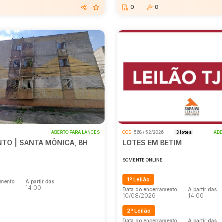
0
0
6
ABERTO PARA LANCES
COD.
568 / 52/2026
3 lotes
ABE
TO | SANTA MÔNICA, BH
LOTES EM BETIM
E
SOMENTE ONLINE
1º Leilão
amento
A partir das
14:00
Data do encerramento
A partir das
10/08/2026
14:00
2º Leilão
amento
A partir das
14:00
Data do encerramento
A partir das