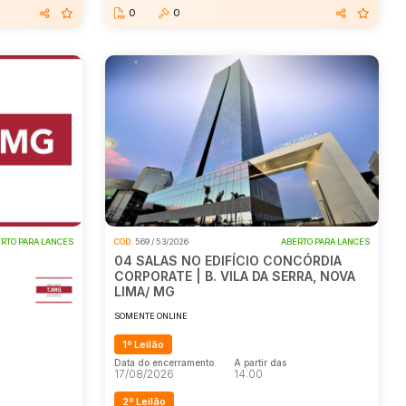
0
0
RTO PARA LANCES
COD.
569 / 53/2026
ABERTO PARA LANCES
04 SALAS NO EDIFÍCIO CONCÓRDIA
CORPORATE | B. VILA DA SERRA, NOVA
LIMA/ MG
SOMENTE ONLINE
1º Leilão
Data do encerramento
A partir das
17/08/2026
14:00
2º Leilão