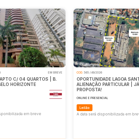
Sala
Salas
Vaga de Garagem
Materiais
Bens diversos
Veículos
Caminhão
Carro
Carros
Moto
Motocicleta
Ônibus
6
EM BREVE
COD.
565 / 49/2026
APTO C/ 04 QUARTOS | B.
OPORTUNIDADE LAGOA SANT
BELO HORIZONTE
ALIENAÇÃO PARTICULAR | JÁ
PROPOSTA!
E
ONLINE E PRESENCIAL
Leilão
isponibilizada em breve
A data será disponibilizada em br