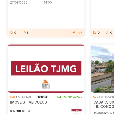
27/08/2026
14:00
0
6
0
0
COD.
570 / 54/2026
39 lotes
ABERTO PARA LANCES
COD.
571 / 55/202
IMÓVEIS | VEÍCULOS
CASA C/ 3
| B. CONC
SOMENTE ONLINE
SOMENTE ONLIN