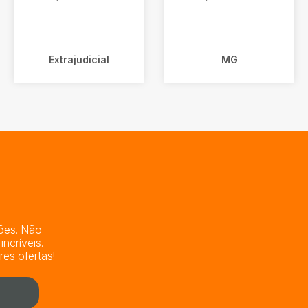
Extrajudicial
MG
lões. Não
ncríveis.
es ofertas!