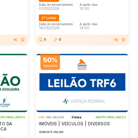
Data do encerramento
A partir das
01/09/2026
14:00
3º Leilão
Data do encerramento
A partir das
16/09/2026
14:00
0
0
50%
desconto
RTO PARA LANCES
COD.
564 / 48/2026
3 lotes
ABERTO PARA LANCES
TO DA
IMÓVEIS | VEÍCULOS | DIVERSOS
NCA
SOMENTE ONLINE