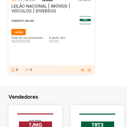
COD.
572 / 56/2026
24 lotes
EM BREVE
LEILÃO NACIONAL | IMÓVEIS |
VEÍCULOS | DIVERSOS
SOMENTE ONLINE
Leilão
Data do encerramento
A partir das
16/09/2026
09:00
Data do encerramento
A partir das
16/09/2026
09:00
0
0
Vendedores