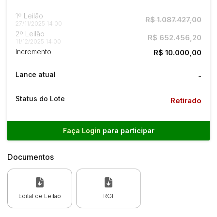
1º Leilão
R$ 1.087.427,00
27/11/2025 14:00
2º Leilão
R$ 652.456,20
11/12/2025 14:00
Incremento
R$ 10.000,00
Lance atual
-
-
Status do Lote
Retirado
Faça Login
para participar
Documentos
Edital de Leilão
RGI