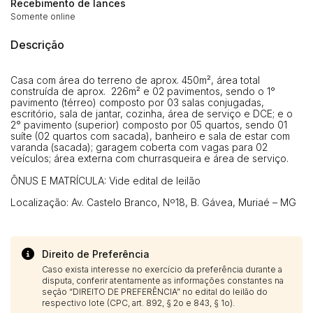
Recebimento de lances
Clique aqui para fazer login
14/04/2025 18:43:11
TIAGOFELIPE
R$ 1,00
Somente online
14/04/2025 18:43:11
TIAGOFELIPE
R$ 1,00
Descrição
Casa com área do terreno de aprox. 450m², área total
construída de aprox. 226m² e 02 pavimentos, sendo o 1°
pavimento (térreo) composto por 03 salas conjugadas,
escritório, sala de jantar, cozinha, área de serviço e DCE; e o
2° pavimento (superior) composto por 05 quartos, sendo 01
suíte (02 quartos com sacada), banheiro e sala de estar com
varanda (sacada); garagem coberta com vagas para 02
veículos; área externa com churrasqueira e área de serviço.
ÔNUS E MATRÍCULA: Vide edital de leilão
Localização: Av. Castelo Branco, Nº18, B. Gávea, Muriaé – MG
Direito de Preferência
Caso exista interesse no exercício da preferência durante a
disputa, conferir atentamente as informações constantes na
seção “DIREITO DE PREFERÊNCIA” no edital do leilão do
respectivo lote (CPC, art. 892, § 2o e 843, § 1o).