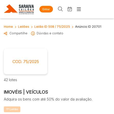
Entrar
Criar conta
Entrar
Site
Home
Leilões
Leilão ID 508 / 75/2025
Anúncio ID 20701
Busca por palavra-chave
Home
Compartilhe
Dúvidas e contato
Agenda
Quem Somos
Quem Somos
Eventos
Categoria
Subcategoria
Contato
Fale Conosco
Busca por categoria
COD. 75/2025
Estados
Cidade
Diversos
Arma/Segurança
42 lotes
Combustível
Bairro
Comitente
Imóveis
IMOVÉIS | VEÍCULOS
Apartamento
Adquira os bens com até 50% do valor da avaliação.
Judiciais
Extrajudiciais
Apartamentos
Faixa de valor
1ª Leilão
Casa
R$
R$
até