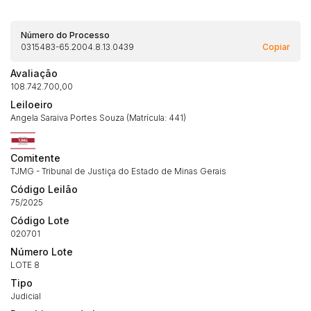
Número do Processo
0315483-65.2004.8.13.0439
Copiar
Avaliação
108.742.700,00
Leiloeiro
Angela Saraiva Portes Souza (Matrícula: 441)
Comitente
TJMG - Tribunal de Justiça do Estado de Minas Gerais
Código Leilão
75/2025
Código Lote
020701
Habilite-se para efetuar lances ou
Histórico de Propostas
propostas
Número Lote
Envie sua Proposta
LOTE 8
(Art. 895, CPC)
Data
Usuário
Valor
Tipo
Judicial
14/04/2025 18:43:11
TIAGOFELIPE
R$ 1,00