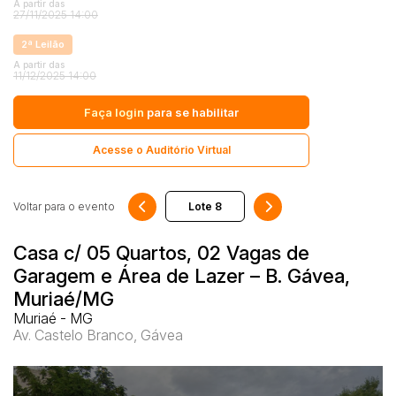
A partir das
27/11/2025 14:00
Comercial
Imóvel
2ª Leilão
Pesquisar
A partir das
Lote
11/12/2025 14:00
Lote/Terreno
Faça login
para se habilitar
Rural
Sala
Acesse o Auditório Virtual
Salas
Vaga de Garagem
Voltar para o evento
Materiais
Bens diversos
Casa c/ 05 Quartos, 02 Vagas de
Garagem e Área de Lazer – B. Gávea,
Veículos
Caminhão
Muriaé/MG
Muriaé - MG
Carro
Av. Castelo Branco, Gávea
Carros
Moto