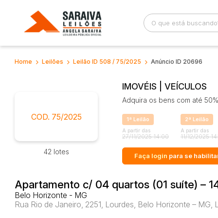
Home
Leilões
Leilão ID 508 / 75/2025
Anúncio ID 20696
Busca por palavra-chave
Categoria
IMOVÉIS | VEÍCULOS
Adquira os bens com até 50% 
Bairro
Comitente
COD. 75/2025
1ª Leilão
2ª Leilão
A partir das
A partir das
27/11/2025 14:00
11/12/2025 14
42 lotes
Faça login
para se habilita
Apartamento c/ 04 quartos (01 suíte) – 
Belo Horizonte - MG
Rua Rio de Janeiro, 2251, Lourdes, Belo Horizonte – MG, 