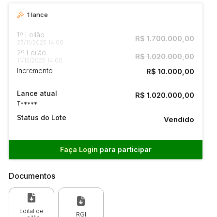
1
lance
1º Leilão
R$ 1.700.000,00
27/11/2025 14:00
2º Leilão
R$ 1.020.000,00
11/12/2025 14:00
Incremento
R$ 10.000,00
Lance atual
R$ 1.020.000,00
T*****
Status do Lote
Vendido
Faça Login
para participar
Documentos
Edital de
RGI