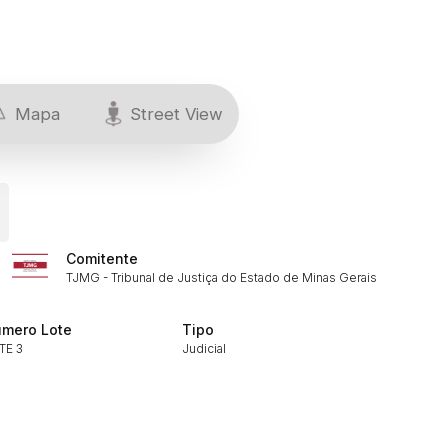
Mapa
Street View
Comitente
TJMG - Tribunal de Justiça do Estado de Minas Gerais
ar lances ou propostas
mero Lote
Tipo
TE 3
Judicial