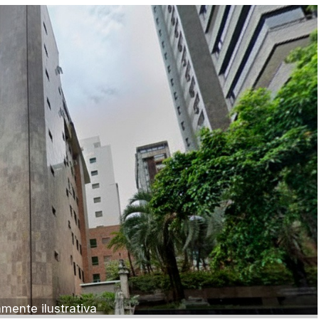
Sala
Salas
Vaga de Garagem
Materiais
Bens diversos
Veículos
Caminhão
Carro
Carros
Moto
Motocicleta
Ônibus
ente ilustrativa