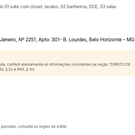
 01 suíte com closet, lavabo, 02 banheiros, DCE, 03 salas
Histórico de Propostas
(Art. 895,
Data
Usuário
Janeiro, Nº 2251, Apto: 301- B. Lourdes, Belo Horizonte – MG
Clique aqui para fazer login
14/04/2025 18:43:11
TIAGOFELIPE
14/04/2025 18:43:11
TIAGOFELIPE
14/04/2025 18:43:11
TIAGOFELIPE
sputa, conferir atentamente as informações constantes na seção “DIREITO DE
2, § 2o e 843, § 1o).
parcelas, consulte as regras do edital.