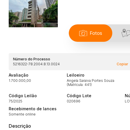
Fotos
Número do Processo
5216322-78.2004.8.13.0024
Copiar
Avaliação
Leiloeiro
1.700.000,00
Angela Saraiva Portes Souza
(Matrícula: 441)
Habilite-se para efetu
Código Leilão
Código Lote
Nú
75/2025
020696
LO
Recebimento de lances
Somente online
Descrição