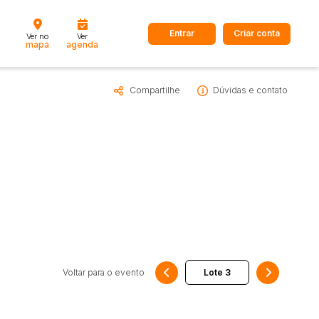
Entrar
Criar conta
Ver no
Ver
mapa
agenda
Compartilhe
Dúvidas e contato
dos
Cidade
 de valor
até
R$
Pesquisar
Voltar para o evento