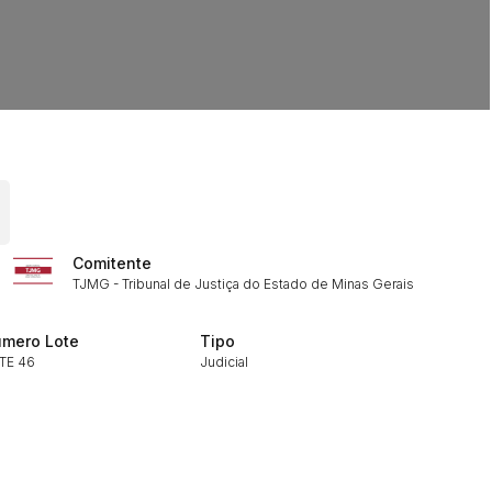
ar lances ou propostas
Comitente
TJMG - Tribunal de Justiça do Estado de Minas Gerais
Histórico de Propostas
(Art. 895,
mero Lote
Tipo
Data
Usuário
TE 46
Judicial
Clique aqui para fazer login
14/04/2025 18:43:11
TIAGOFELIPE
14/04/2025 18:43:11
TIAGOFELIPE
14/04/2025 18:43:11
TIAGOFELIPE