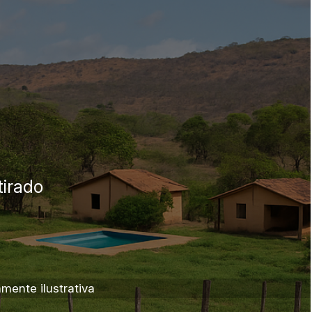
Sala
Salas
Vaga de Garagem
Materiais
Bens diversos
Veículos
Caminhão
Carro
Carros
Moto
Motocicleta
Ônibus
ente ilustrativa