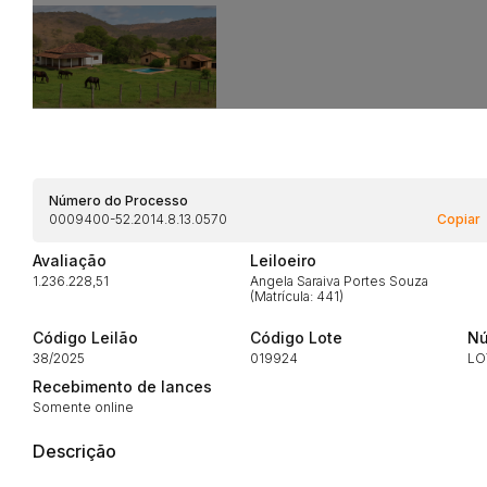
Habilite-se para efetu
Número do Processo
0009400-52.2014.8.13.0570
Copiar
Avaliação
Leiloeiro
1.236.228,51
Angela Saraiva Portes Souza
(Matrícula: 441)
Envie sua Proposta
Código Leilão
Código Lote
Nú
38/2025
019924
LO
Recebimento de lances
Somente online
Descrição