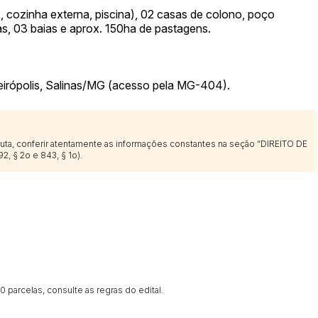
 cozinha externa, piscina), 02 casas de colono, poço
ras, 03 baias e aprox. 150ha de pastagens.
eirópolis, Salinas/MG (acesso pela MG-404).
sputa, conferir atentamente as informações constantes na seção “DIREITO DE
2, § 2o e 843, § 1o).
 parcelas, consulte as regras do edital.