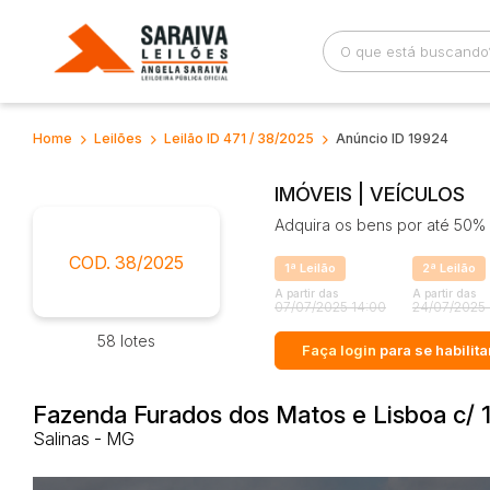
Home
Leilões
Leilão ID 471 / 38/2025
Anúncio ID 19924
Busca por palavra-chave
Categoria
IMÓVEIS | VEÍCULOS
Adquira os bens por até 50% 
Bairro
Comitente
COD. 38/2025
1ª Leilão
2ª Leilão
A partir das
A partir das
07/07/2025 14:00
24/07/2025 
58 lotes
Faça login
para se habilita
Fazenda Furados dos Matos e Lisboa c/ 1
Salinas - MG