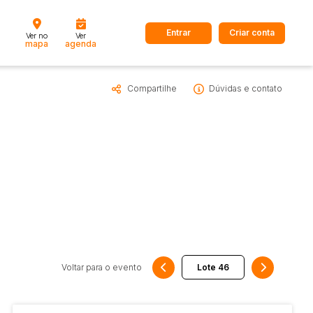
Entrar
Criar conta
Ver no
Ver
mapa
agenda
Compartilhe
Dúvidas e contato
dos
Cidade
 de valor
até
R$
Pesquisar
Voltar para o evento