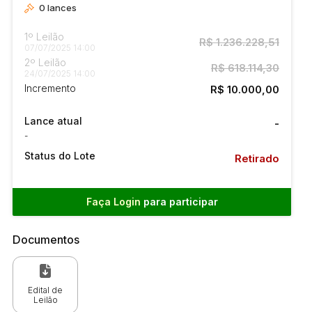
0
lances
1º Leilão
R$ 1.236.228,51
07/07/2025 14:00
2º Leilão
R$ 618.114,30
24/07/2025 14:00
Incremento
R$ 10.000,00
Lance atual
-
-
Status do Lote
Retirado
Faça Login
para participar
Documentos
Edital de
Leilão