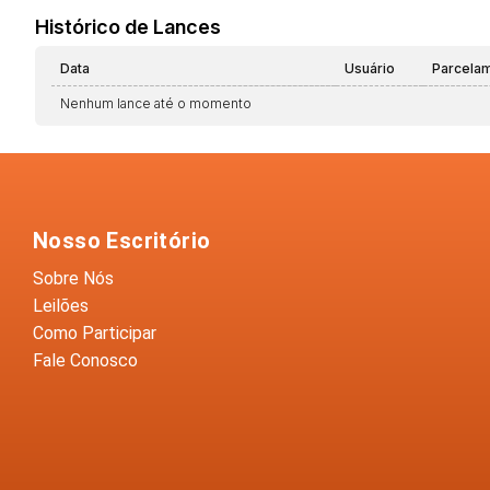
Histórico de Lances
Data
Usuário
Parcela
Nenhum lance até o momento
Nosso Escritório
Sobre Nós
Leilões
Como Participar
Fale Conosco