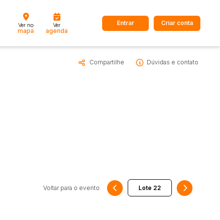
Entrar
Criar conta
Ver no
Ver
mapa
agenda
Compartilhe
Dúvidas e contato
dos
Cidade
 de valor
até
R$
Pesquisar
Voltar para o evento