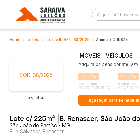
Home
Leilões
Leilão ID 471 / 38/2025
Anúncio ID 19844
Busca por palavra-chave
Categoria
IMÓVEIS | VEÍCULOS
Adquira os bens por até 50% 
Bairro
Comitente
COD. 38/2025
1ª Leilão
2ª Leilão
A partir das
A partir das
07/07/2025 14:00
24/07/2025 
58 lotes
Faça login
para se habilita
Lote c/ 225m² |B. Renascer, São João d
São João do Paraíso - MG
Rua Salvador, Renascer