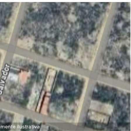
Sala
Salas
Vaga de Garagem
Materiais
Bens diversos
Veículos
Caminhão
Carro
Carros
Moto
Motocicleta
Ônibus
ente ilustrativa