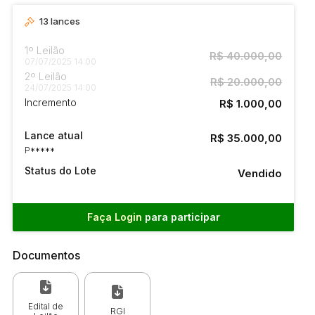
13
lances
1º Leilão
R$ 40.000,00
07/07/2025 14:00
2º Leilão
R$ 20.000,00
24/07/2025 14:00
Incremento
R$ 1.000,00
Lance atual
R$ 35.000,00
P*****
Status do Lote
Vendido
Faça Login
para participar
Documentos
Edital de
RGI