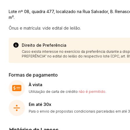
Lote nº 08, quadra 477, localizado na Rua Salvador, B. Rena
m².
Envie sua Proposta
Ônus e matrícula: vide edital de leilão.
Direito de Preferência
Caso exista interesse no exercício da preferência durante a di
PREFERÊNCIA” no edital do leilão do respectivo lote (CPC, art. 89
Formas de pagamento
À vista
Utilização de carta de crédito
não é permitido
.
Em até 30x
Para o envio de propostas condicionais parceladas em até 30
Histórico de Lances