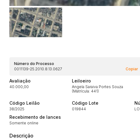
Número do Processo
0011139-25.2010.8.13.0627
Copiar
Avaliação
Leiloeiro
40.000,00
Angela Saraiva Portes Souza
(Matrícula: 441)
Habilite-se para efetu
Código Leilão
Código Lote
Nú
38/2025
019844
LO
Recebimento de lances
Somente online
Descrição