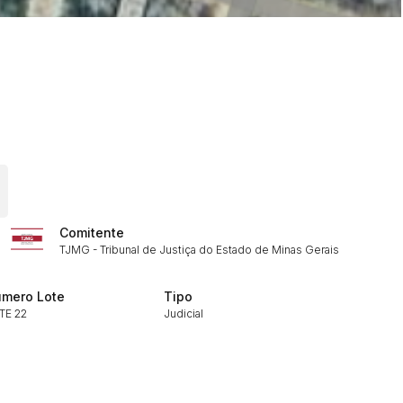
Comitente
TJMG - Tribunal de Justiça do Estado de Minas Gerais
ar lances ou propostas
mero Lote
Tipo
TE 22
Judicial