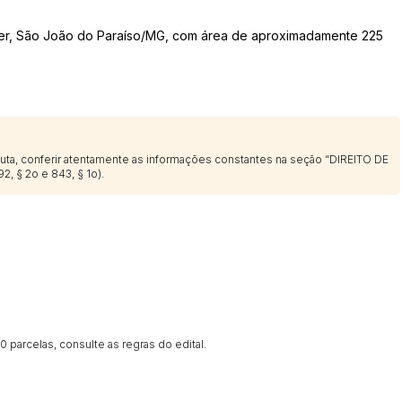
scer, São João do Paraíso/MG, com área de aproximadamente 225
Histórico de Propostas
(Art. 895,
Data
Usuário
Clique aqui para fazer login
14/04/2025 18:43:11
TIAGOFELIPE
14/04/2025 18:43:11
TIAGOFELIPE
sputa, conferir atentamente as informações constantes na seção “DIREITO DE
2, § 2o e 843, § 1o).
14/04/2025 18:43:11
TIAGOFELIPE
 parcelas, consulte as regras do edital.