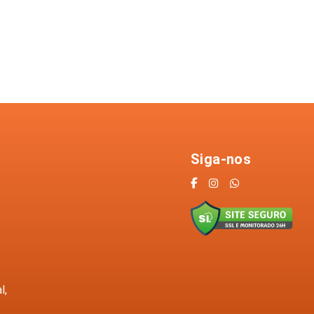
Siga-nos
l,