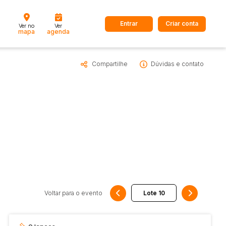
Entrar
Criar conta
Ver no
Ver
mapa
agenda
Compartilhe
Dúvidas e contato
dos
Cidade
 de valor
até
R$
Pesquisar
Voltar para o evento