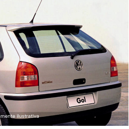
Sala
Salas
Vaga de Garagem
Materiais
Bens diversos
Veículos
Caminhão
Carro
Carros
Moto
Motocicleta
Ônibus
ente ilustrativa