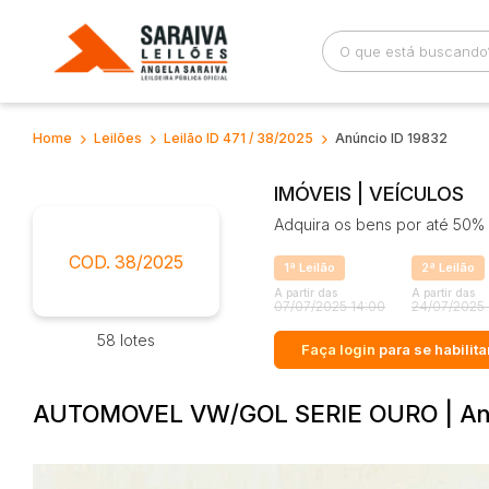
Home
Leilões
Leilão ID 471 / 38/2025
Anúncio ID 19832
Busca por palavra-chave
Categoria
IMÓVEIS | VEÍCULOS
Adquira os bens por até 50% 
Bairro
Comitente
COD. 38/2025
1ª Leilão
2ª Leilão
A partir das
A partir das
07/07/2025 14:00
24/07/2025 
58 lotes
Faça login
para se habilita
AUTOMOVEL VW/GOL SERIE OURO | An