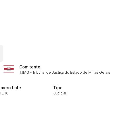
ar lances ou propostas
Histórico de Propostas
Comitente
(Art. 895,
TJMG - Tribunal de Justiça do Estado de Minas Gerais
Data
Usuário
Clique aqui para fazer login
14/04/2025 18:43:11
TIAGOFELIPE
mero Lote
Tipo
TE 10
Judicial
14/04/2025 18:43:11
TIAGOFELIPE
14/04/2025 18:43:11
TIAGOFELIPE