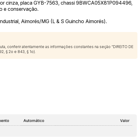
 cor cinza, placa GYB-7563, chassi 9BWCA05X81P094496,
o e conservação.
Industrial, Aimorés/MG (L & S Guincho Aimorés).
sputa, conferir atentamente as informações constantes na seção “DIREITO DE
2, § 2o e 843, § 1o).
mento
Automático
Valor