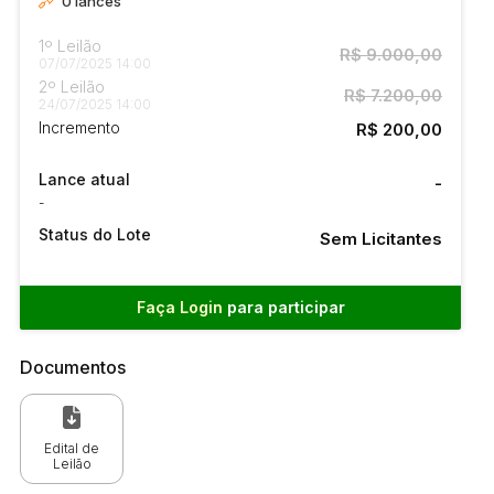
0
lances
1º Leilão
R$ 9.000,00
07/07/2025 14:00
2º Leilão
R$ 7.200,00
24/07/2025 14:00
Incremento
R$ 200,00
Lance atual
-
-
Status do Lote
Sem Licitantes
Faça Login
para participar
Documentos
Edital de
Leilão