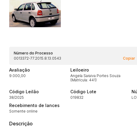
Habilite-se para efetu
Número do Processo
0013372-77.2015.8.13.0543
Copiar
Avaliação
Leiloeiro
Envie sua Proposta
9.000,00
Angela Saraiva Portes Souza
(Matrícula: 441)
Código Leilão
Código Lote
Nú
38/2025
019832
LO
Recebimento de lances
Somente online
Descrição