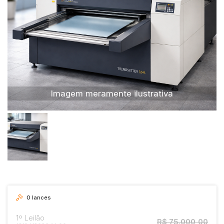
Caminhão
Carro
Carros
Moto
Motocicleta
Ônibus
Imagem meramente ilustrativa
0
lances
1º Leilão
R$ 75.000,00