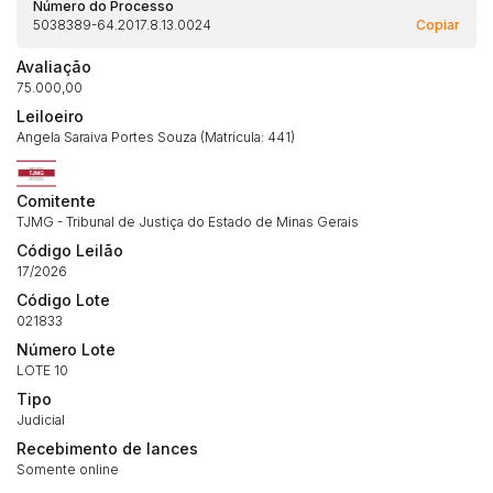
Número do Processo
5038389-64.2017.8.13.0024
Copiar
Avaliação
Habilite-se para efetuar lances ou
Histórico de Propostas
propostas
75.000,00
Envie sua Proposta
Leiloeiro
(Art. 895, CPC)
Data
Usuário
Valor
Angela Saraiva Portes Souza (Matrícula: 441)
14/04/2025 18:43:11
TIAGOFELIPE
R$ 1,00
Clique aqui para fazer login
14/04/2025 18:43:11
TIAGOFELIPE
R$ 1,00
Comitente
TJMG - Tribunal de Justiça do Estado de Minas Gerais
14/04/2025 18:43:11
TIAGOFELIPE
R$ 1,00
Código Leilão
17/2026
Código Lote
021833
Número Lote
LOTE 10
Tipo
Judicial
Recebimento de lances
Somente online