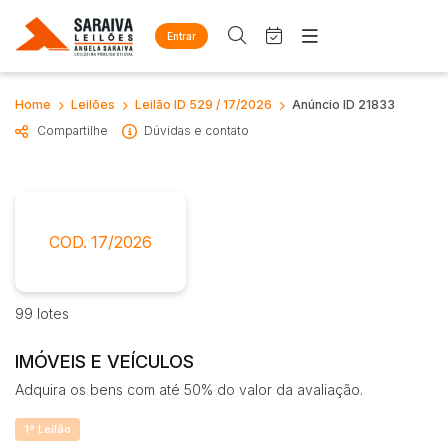
Entrar
Criar conta
Entrar
Site
Home
Leilões
Leilão ID 529 / 17/2026
Anúncio ID 21833
Busca por palavra-chave
Home
Compartilhe
Dúvidas e contato
Agenda
Quem Somos
Quem Somos
Eventos
Categoria
Subcategoria
Contato
Fale Conosco
Busca por categoria
COD. 17/2026
Estados
Cidade
Diversos
Arma/Segurança
99 lotes
Combustível
Bairro
Comitente
Mobiliário
IMÓVEIS E VEÍCULOS
Eletros/eletrônicos
Adquira os bens com até 50% do valor da avaliação.
Judiciais
Extrajudiciais
Eletrodoméstico
Faixa de valor
Equipamentos
1ª Leilão
R$
R$
até