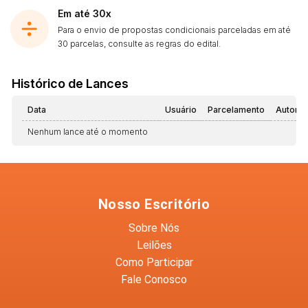
Em até 30x
Para o envio de propostas condicionais parceladas em até
30 parcelas, consulte as regras do edital.
Histórico de Lances
Data
Usuário
Parcelamento
Automá
Nenhum lance até o momento
Nosso Escritório
Sobre Nós
Leilões
Como Participar
Fale Conosco