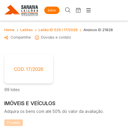
Entrar
Criar conta
Entrar
Site
Home
Leilões
Leilão ID 529 / 17/2026
Anúncio ID 21828
Busca por palavra-chave
Home
Compartilhe
Dúvidas e contato
Agenda
Quem Somos
Quem Somos
Eventos
Categoria
Subcategoria
Contato
Fale Conosco
Busca por categoria
COD. 17/2026
Estados
Cidade
Diversos
Arma/Segurança
99 lotes
Combustível
Bairro
Comitente
Imóveis
IMÓVEIS E VEÍCULOS
Apartamento
Adquira os bens com até 50% do valor da avaliação.
Judiciais
Extrajudiciais
Apartamentos
Faixa de valor
1ª Leilão
Casa
R$
R$
até