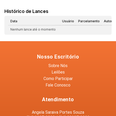
Histórico de Lances
Data
Usuário
Parcelamento
Automá
Nenhum lance até o momento
Nosso Escritório
Sobre Nós
Leilões
Como Participar
Fale Conosco
Atendimento
Angela Saraiva Portes Souza