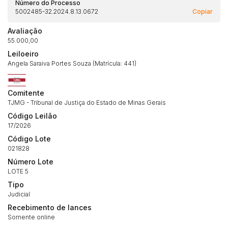
Número do Processo
Habilite-se para efetuar lances ou
5002485-32.2024.8.13.0672
Copiar
Histórico de Propostas
propostas
Envie sua Proposta
Avaliação
(Art. 895, CPC)
Data
Usuário
Valor
55.000,00
Leiloeiro
14/04/2025 18:43:11
TIAGOFELIPE
R$ 1,00
Angela Saraiva Portes Souza (Matrícula: 441)
Clique aqui para fazer login
14/04/2025 18:43:11
TIAGOFELIPE
R$ 1,00
14/04/2025 18:43:11
TIAGOFELIPE
R$ 1,00
Comitente
TJMG - Tribunal de Justiça do Estado de Minas Gerais
Código Leilão
17/2026
Código Lote
021828
Número Lote
LOTE 5
Tipo
Judicial
Recebimento de lances
Somente online