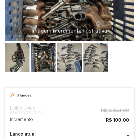
Caminhão
Carro
Carros
Imagem meramente ilustrativa
Moto
Motocicleta
Ônibus
0
lances
Leilão Único
R$ 2.250,00
06/05/2026 09:00
Incremento
R$ 100,00
Lance atual
-