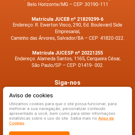
Belo Horizonte/MG – CEP: 30190-111
Matrícula JUCEB nº 21829299-6
Endereço: R. Ewerton Visco, 290, Ed. Boulevard Side
Empresarial,
Caminho das Árvores, Salvador/BA – CEP: 41820-022.
Matrícula JUCESP nº 20221255
Endereço: Alameda Santos, 1165, Cerqueira César,
São Paulo/SP – CEP: 01419- 002.
Siga-nos
Aviso de cookies
Utilizamos cookies para que o site possa funcionar, para
melhorar a sua navegação, personalizar conteúdo
apresentado a você, bem como para obter informações
estatísticas sobre o uso do site. Saiba mais no
Aviso de
Cookies