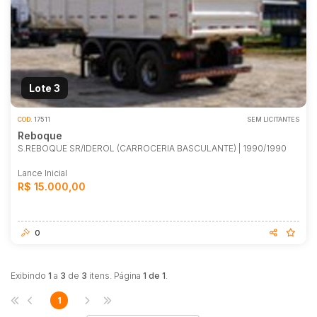
Lote 3
COD.
17511
SEM LICITANTES
Reboque
S.REBOQUE SR/IDEROL (CARROCERIA BASCULANTE) | 1990/1990
Lance Inicial
R$ 15.000,00
0
Exibindo
1
a
3
de
3
itens. Página
1 de 1
.
1