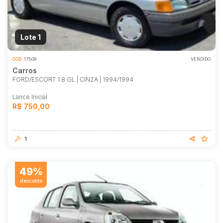
Motocicleta
Lote 1
COD.
17509
VENDIDO
Carros
FORD/ESCORT 1.8 GL | CINZA | 1994/1994
Lance Inicial
R$ 750,00
1
49%
desconto