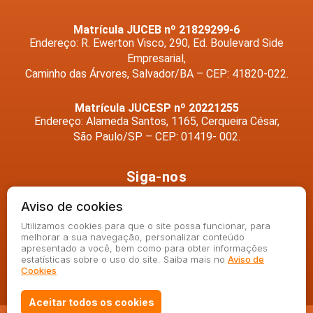
Matrícula JUCEB nº 21829299-6
Endereço: R. Ewerton Visco, 290, Ed. Boulevard Side
Empresarial,
Caminho das Árvores, Salvador/BA – CEP: 41820-022.
Matrícula JUCESP nº 20221255
Endereço: Alameda Santos, 1165, Cerqueira César,
São Paulo/SP – CEP: 01419- 002.
Siga-nos
Aviso de cookies
Utilizamos cookies para que o site possa funcionar, para
melhorar a sua navegação, personalizar conteúdo
apresentado a você, bem como para obter informações
estatísticas sobre o uso do site. Saiba mais no
Aviso de
Cookies
Aceitar todos os cookies