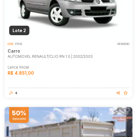
Lote 2
COD.
17510
VENDIDO
Carro
Habilite-se para efetuar lances ou
AUTOMOVEL RENAULT/CLIO RN 1.0 | 2002/2003
propostas
Lance Inicial
R$ 4.851,00
4
50%
desconto