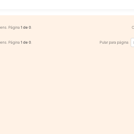
Sala
Salas
Vaga de Garagem
Materiais
Bens diversos
tens. Página
1 de 0
.
O
Veículos
Caminhão
tens. Página
1 de 0
.
Pular para página:
Carro
Carros
Moto
Motocicleta
Ônibus