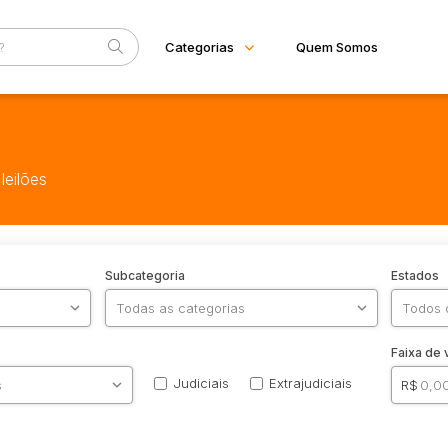
Categorias
Quem Somos
Diversos
Home
Arma/Segurança
Eventos
Combustível
leilões
Mobiliário
Fale Conosco
Eletros/eletrônicos
Eletrodoméstico
Equipamentos
Industrial
Subcategoria
Estados
Imóveis
Apartamento
Apartamentos
Casa
Faixa de 
Comercial
Judiciais
Extrajudiciais
R$
Imóvel
Lote
Lote/Terreno
Rural