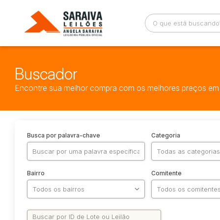
Buscador
Encontre sua melhor compra com os melhores preços em 
Busca por palavra-chave
Categoria
Bairro
Comitente