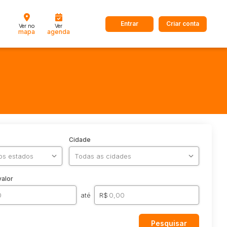
Entrar
Criar conta
Ver no
Ver
mapa
agenda
Cidade
valor
até
R$
Pesquisar