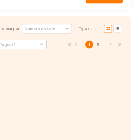
rdenar por:
Tipo da lista:
1
0