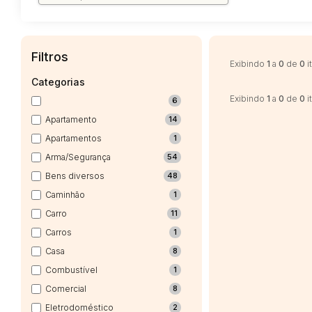
Filtros
Exibindo
1
a
0
de
0
i
Categorias
Exibindo
1
a
0
de
0
i
6
Apartamento
14
Apartamentos
1
Arma/Segurança
54
Bens diversos
48
Caminhão
1
Carro
11
Carros
1
Casa
8
Combustível
1
Comercial
8
Eletrodoméstico
2