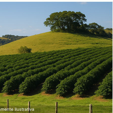
Veículos
Caminhão
Carro
Carros
Moto
Motocicleta
ente ilustrativa