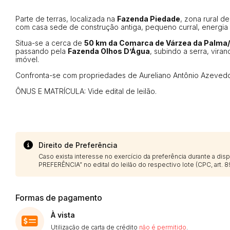
Parte de terras, localizada na
Fazenda Piedade
, zona rural d
com casa sede de construção antiga, pequeno curral, energia 
Situa-se a cerca de
50 km da Comarca de Várzea da Palma
passando pela
Fazenda Olhos D’Água
, subindo a serra, vira
imóvel.
Confronta-se com propriedades de Aureliano Antônio Azevedo,
ÔNUS E MATRÍCULA: Vide edital de leilão.
Direito de Preferência
Caso exista interesse no exercício da preferência durante a di
PREFERÊNCIA” no edital do leilão do respectivo lote (CPC, art. 89
Formas de pagamento
À vista
Utilização de carta de crédito
não é permitido
.