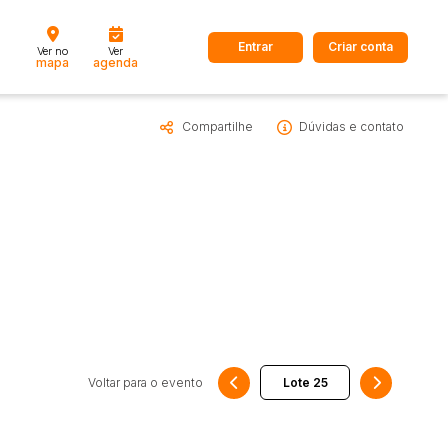
Entrar
Criar conta
Ver no
Ver
mapa
agenda
Compartilhe
Dúvidas e contato
dos
Cidade
 de valor
até
R$
Pesquisar
Voltar para o evento