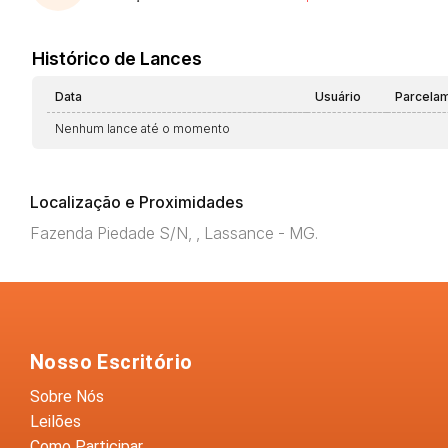
Histórico de Lances
Data
Usuário
Parcela
Nenhum lance até o momento
Localização e Proximidades
Fazenda Piedade S/N, , Lassance - MG.
Nosso Escritório
Sobre Nós
Leilões
Como Participar