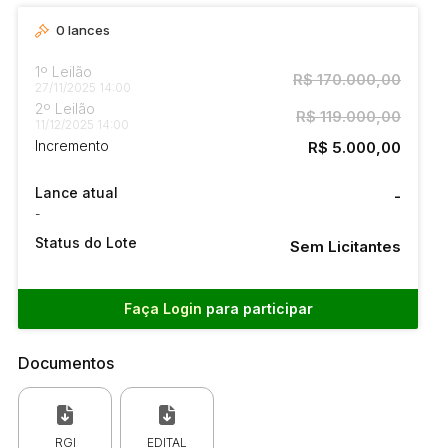
0
lances
1º Leilão
R$ 170.000,00
27/11/2025 14:00
2º Leilão
R$ 119.000,00
11/12/2025 14:00
Incremento
R$ 5.000,00
Lance atual
-
-
Status do Lote
Sem Licitantes
Faça Login
para participar
Documentos
RGI
EDITAL