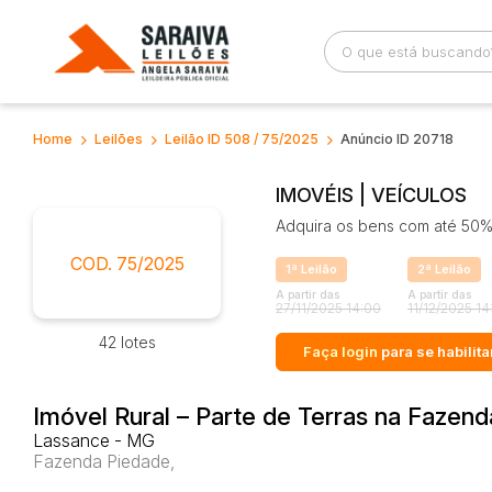
Home
Leilões
Leilão ID 508 / 75/2025
Anúncio ID 20718
Busca por palavra-chave
Categoria
IMOVÉIS | VEÍCULOS
Adquira os bens com até 50% 
Bairro
Comitente
COD. 75/2025
1ª Leilão
2ª Leilão
A partir das
A partir das
27/11/2025 14:00
11/12/2025 14
42 lotes
Faça login
para se habilita
Imóvel Rural – Parte de Terras na Fazen
Lassance - MG
Fazenda Piedade,