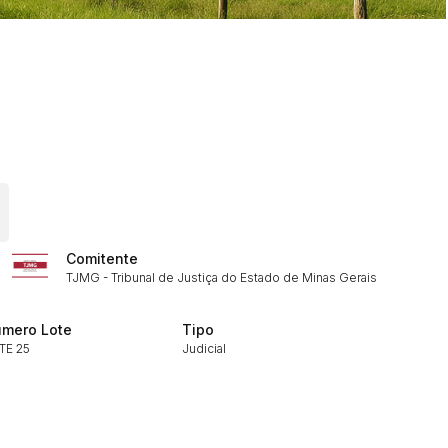
ar lances ou propostas
Comitente
TJMG - Tribunal de Justiça do Estado de Minas Gerais
mero Lote
Tipo
TE 25
Judicial
Histórico de Propostas
(Art. 895,
Data
Usuário
Clique aqui para fazer login
14/04/2025 18:43:11
TIAGOFELIPE