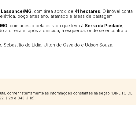
14/04/2025 18:43:11
TIAGOFELIPE
e
Lassance/MG
, com área aprox. de
41 hectares
. O imóvel conta
14/04/2025 18:43:11
TIAGOFELIPE
elétrica, poço artesiano, aramado e áreas de pastagem.
/MG
, com acesso pela estrada que leva à
Serra da Piedade
,
ndo à direita e, após a descida, à esquerda, onde se encontra o
 Sebastião de Lídia, Uilton de Osvaldo e Udson Souza.
sputa, conferir atentamente as informações constantes na seção “DIREITO DE
2, § 2o e 843, § 1o).