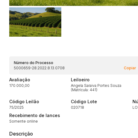
Habilite-se para efetu
Número do Processo
5000659-28.2022.8.13.0708
Copiar
Avaliação
Leiloeiro
170.000,00
Angela Saraiva Portes Souza
(Matrícula: 441)
Código Leilão
Código Lote
Nú
75/2025
020718
LO
Envie sua Proposta
Recebimento de lances
Somente online
Descrição