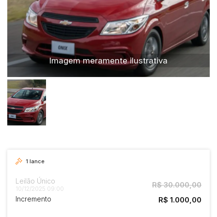
Caminhão
Carro
Carros
Moto
Imagem meramente ilustrativa
Motocicleta
Ônibus
1
lance
Leilão Único
R$ 30.000,00
10/12/2025 09:00
Incremento
R$ 1.000,00