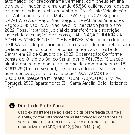
automático, cor predominante vermelha, com pneus em final
de vida útil, hodômetro marcando 65.560 quilômetros rodados,
em bom estado, na data da penhora. ÔNUS: Este Veículo não
tem Autuação e não tem Multas. IPVA Pago: 2023. Seguro
DPVAT Ano Atual Pago: Não. Seguro DPVAT Anos Anteriores
Pago: 2024: Não. 2023: Não. Veículo licenciado para o ano
2022. Possui restrição judicial de transferência e restrição
judicial de circulação, bem como, - ALIENAÇÃO FIDUCIÁRIA
AGENTE: AYMORE CREDITO FIN E INVES. Veículo com debito
de IPVA, veículo possui impedimentos, veículo com debito taxa
de licenciamento, conforme consulta realizada no site do
Detran em 29 de Outubro de 2025. Observação: Conforme
consta do Oficio do Banco Santander id 76fc75c, “Situação
atual: o contrato encontra-se com saldo devedor no valor R$
37.613,29 (Trinta e sete mil, seiscentos e treze reais e vinte e
nove centavos), sujeito a alteração”. AVALIAÇÃO: R$
60.000,00 (sessenta mil reais). LOCALIZAÇÃO DO BEM: Av.
Portugal, 2535 (apartamento 5) - Santa Amelia, Belo Horizonte
– MG.
Direito de Preferência
Caso exista interesse no exercício da preferência durante a
disputa, conferir atentamente as informações constantes na
seção “DIREITO DE PREFERÊNCIA” no edital do leilão do
respectivo lote (CPC, art. 892, § 2o e 843, § 1o).