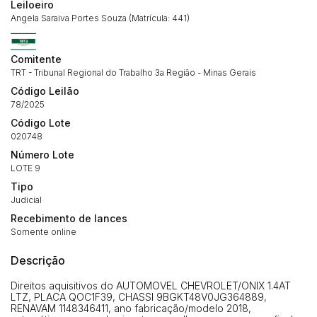
Leiloeiro
Angela Saraiva Portes Souza (Matrícula: 441)
Habilite-se para efetuar lances ou
Comitente
Histórico de Propostas
propostas
TRT - Tribunal Regional do Trabalho 3a Região - Minas Gerais
Envie sua Proposta
Código Leilão
(Art. 895, CPC)
Data
Usuário
Valor
78/2025
14/04/2025 18:43:11
TIAGOFELIPE
R$ 1,00
Código Lote
Clique aqui para fazer login
020748
14/04/2025 18:43:11
TIAGOFELIPE
R$ 1,00
Número Lote
14/04/2025 18:43:11
TIAGOFELIPE
R$ 1,00
LOTE 9
Tipo
Judicial
Recebimento de lances
Somente online
Descrição
Direitos aquisitivos do AUTOMOVEL CHEVROLET/ONIX 1.4AT
LTZ, PLACA QOC1F39, CHASSI 9BGKT48V0JG364889,
RENAVAM 1148346411, ano fabricação/modelo 2018,