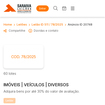
Entrar
Criar conta
Entrar
Site
Home
Leilões
Leilão ID 511 / 78/2025
Anúncio ID 20748
Busca por palavra-chave
Home
Compartilhe
Dúvidas e contato
Agenda
Quem Somos
Quem Somos
Eventos
Categoria
Subcategoria
Contato
Fale Conosco
Busca por categoria
COD. 78/2025
Estados
Cidade
Diversos
Arma/Segurança
60 lotes
Combustível
Bairro
Comitente
Mobiliário
IMÓVEIS | VEÍCULOS | DIVERSOS
Eletros/eletrônicos
Adquira bens por até 30% do valor de avaliação.
Judiciais
Extrajudiciais
Eletrodoméstico
Faixa de valor
Equipamentos
Leilão
R$
R$
até