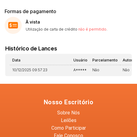
Formas de pagamento
À vista
Utilização de carta de crédito
não é permitido
.
Histórico de Lances
Data
Usuário
Parcelamento
Automá
10/12/2025 09:57:23
A*****
Não
Não
Nosso Escritório
Sobre Nós
Leilões
Como Participar
Fale Conosco