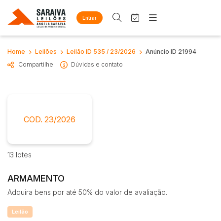
Entrar
Criar conta
Entrar
Site
Home
Leilões
Leilão ID 535 / 23/2026
Anúncio ID 21994
Busca por palavra-chave
Home
Compartilhe
Dúvidas e contato
Agenda
Quem Somos
Quem Somos
Eventos
Categoria
Subcategoria
Contato
Fale Conosco
Busca por categoria
COD. 23/2026
Estados
Cidade
Diversos
Arma/Segurança
13 lotes
Combustível
Bairro
Comitente
Mobiliário
ARMAMENTO
Eletros/eletrônicos
Adquira bens por até 50% do valor de avaliação.
Judiciais
Extrajudiciais
Eletrodoméstico
Faixa de valor
Equipamentos
Leilão
R$
R$
até