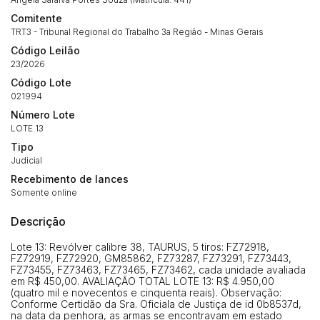
(Art. 895, CPC)
Comitente
Data
Usuário
Valor
TRT3 - Tribunal Regional do Trabalho 3a Região - Minas Gerais
14/04/2025 18:43:11
TIAGOFELIPE
R$ 1,00
Código Leilão
Clique aqui para fazer login
23/2026
14/04/2025 18:43:11
TIAGOFELIPE
R$ 1,00
Código Lote
14/04/2025 18:43:11
TIAGOFELIPE
R$ 1,00
021994
Número Lote
LOTE 13
Tipo
Judicial
Recebimento de lances
Somente online
Descrição
Lote 13: Revólver calibre 38, TAURUS, 5 tiros: FZ72918,
FZ72919, FZ72920, GM85862, FZ73287, FZ73291, FZ73443,
FZ73455, FZ73463, FZ73465, FZ73462, cada unidade avaliada
em R$ 450,00. AVALIAÇÃO TOTAL LOTE 13: R$ 4.950,00
(quatro mil e novecentos e cinquenta reais). Observação:
Conforme Certidão da Sra. Oficiala de Justiça de id 0b8537d,
na data da penhora, as armas se encontravam em estado