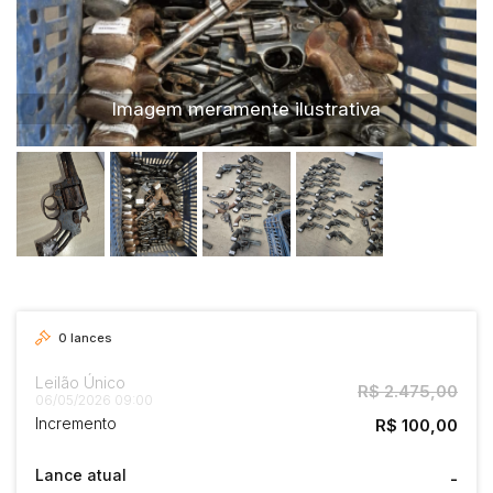
Caminhão
Carro
Carros
Imagem meramente ilustrativa
Moto
Motocicleta
Ônibus
0
lances
Leilão Único
R$ 2.475,00
06/05/2026 09:00
Incremento
R$ 100,00
Lance atual
-