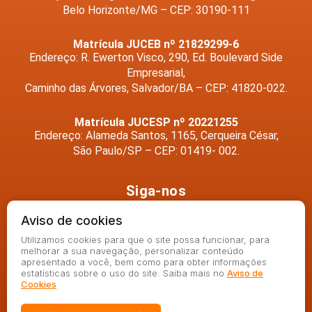
Belo Horizonte/MG – CEP: 30190-111
Matrícula JUCEB nº 21829299-6
Endereço: R. Ewerton Visco, 290, Ed. Boulevard Side
Empresarial,
Caminho das Árvores, Salvador/BA – CEP: 41820-022.
Matrícula JUCESP nº 20221255
Endereço: Alameda Santos, 1165, Cerqueira César,
São Paulo/SP – CEP: 01419- 002.
Siga-nos
Aviso de cookies
Utilizamos cookies para que o site possa funcionar, para
melhorar a sua navegação, personalizar conteúdo
apresentado a você, bem como para obter informações
estatísticas sobre o uso do site. Saiba mais no
Aviso de
Cookies