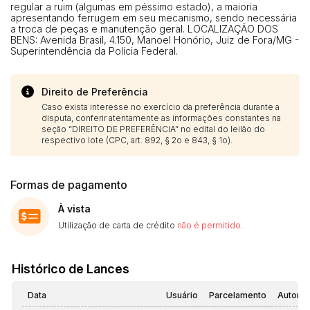
regular a ruim (algumas em péssimo estado), a maioria
apresentando ferrugem em seu mecanismo, sendo necessária
a troca de peças e manutenção geral. LOCALIZAÇÃO DOS
BENS: Avenida Brasil, 4.150, Manoel Honório, Juiz de Fora/MG -
Superintendência da Polícia Federal.
Direito de Preferência
Caso exista interesse no exercício da preferência durante a
disputa, conferir atentamente as informações constantes na
seção “DIREITO DE PREFERÊNCIA” no edital do leilão do
respectivo lote (CPC, art. 892, § 2o e 843, § 1o).
Formas de pagamento
À vista
Utilização de carta de crédito
não é permitido
.
Histórico de Lances
Data
Usuário
Parcelamento
Automá